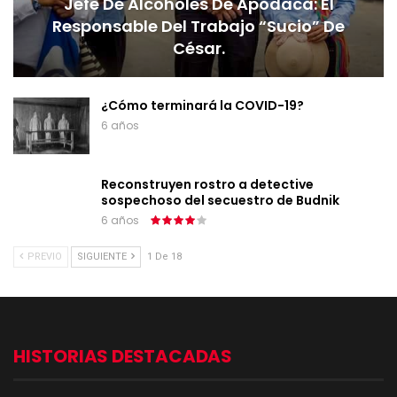
Jefe De Alcoholes De Apodaca: El
Responsable Del Trabajo “sucio” De
César.
¿Cómo terminará la COVID-19?
6 años
Reconstruyen rostro a detective
sospechoso del secuestro de Budnik
6 años
PREVIO
SIGUIENTE
1 De 18
HISTORIAS DESTACADAS