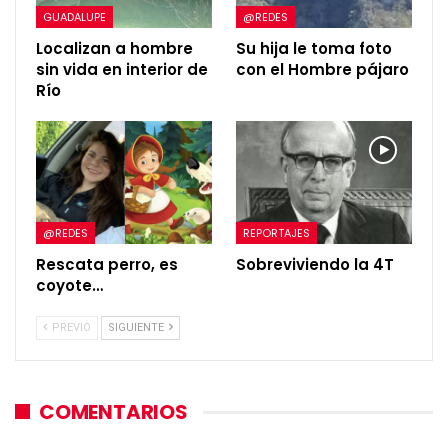
GUADALUPE
@REDES
Localizan a hombre
Su hija le toma foto
sin vida en interior de
con el Hombre pájaro
Río
@REDES
REPORTAJES
Rescata perro, es
Sobreviviendo la 4T
coyote…
PREVIO
SIGUIENTE
COMENTARIOS