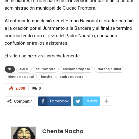
en el plantel, forman parte de la inversión por parte de la actual
administración municipal de Ciudad Frontera.
Al entonar lo que debió ser el Himno Nacional el orador cambió
a la oración por el Juramento a la Bandera y al final se terminó
confundiendo con el rezo del Padre Nuestro, causando
confusión entre los asistentes.
El video se hizo viral inmediatamente.
AMLO
cd. frontera
emiliano zapata
florencio siller
himno nacional
lencho
padre nuestro
2,308
0
Facebook
Twitter
Compartir
Chente Nacho