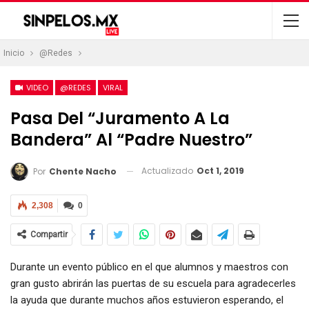
Inicio
@Redes
VIDEO
@REDES
VIRAL
Pasa Del “Juramento A La
Bandera” Al “Padre Nuestro”
Actualizado
Oct 1, 2019
Por
Chente Nacho
2,308
0
Compartir
Durante un evento público en el que alumnos y maestros con
gran gusto abrirán las puertas de su escuela para agradecerles
la ayuda que durante muchos años estuvieron esperando, el