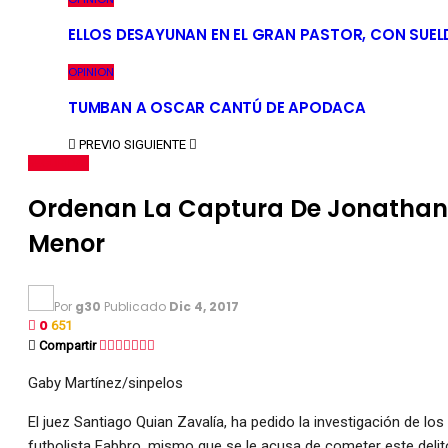
ELLOS DESAYUNAN EN EL GRAN PASTOR, CON SUEL
OPINION
TUMBAN A OSCAR CANTÚ DE APODACA
PREVIO
SIGUIENTE
SEGURIDAD
Ordenan La Captura De Jonathan 
Menor
Por
g30
Publicado
Dic 4, 2017
0
651
Compartir
Gaby Martínez/sinpelos
El juez Santiago Quian Zavalía, ha pedido la investigación de lo
futbolista Fabbro, mismo que se le acusa de cometer este delit