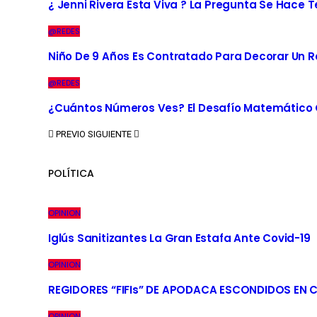
¿ Jenni Rivera Esta Viva ? La Pregunta Se Hace 
@REDES
Niño De 9 Años Es Contratado Para Decorar Un R
@REDES
¿Cuántos Números Ves? El Desafío Matemático Q
PREVIO
SIGUIENTE
POLÍTICA
OPINION
Iglús Sanitizantes La Gran Estafa Ante Covid-19
OPINION
REGIDORES “FIFIs” DE APODACA ESCONDIDOS EN 
OPINION