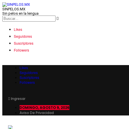
SINPELOS.MX
Sin pelos en la lengua
Likes
Seguidores
Suscriptores
Followers
Likes
Seguidores
Suscriptores
Followers
Ingresar
DOMINGO, AGOSTO 9, 2026
Aviso De Privacidad