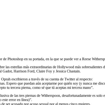
error de Photoshop en su portada, en la que se puede ver a Reese Wither
obre las estrellas más extraordinarias de Hollywood más sobresalientes 
Gadot, Harrison Ford, Claire Foy y Jessica Chastain.
Oprah escribieron a través de su cuenta de Twitter al respecto:
as. Espero que puedan aún aceptarme por quién soy (y nunca me discul
to tu tercera pierna, como sé que tú aceptas mi tercera mano”.
xclusiva de las tres piernas de Witherspoon, desafortunadamente es so
este error en línea)”.
de ser acusado por acoso sexual por al menos cinco mujeres.