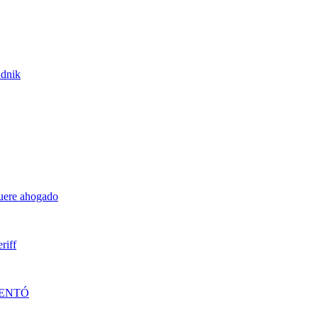
udnik
muere ahogado
riff
DENTÓ