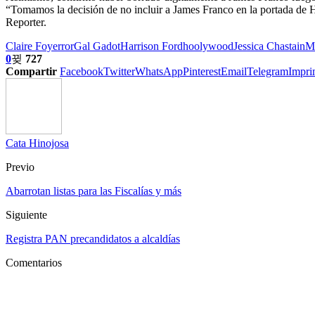
“Tomamos la decisión de no incluir a James Franco en la portada de 
Reporter.
Claire Foy
error
Gal Gadot
Harrison Ford
hoolywood
Jessica Chastain
M
0
727
Compartir
Facebook
Twitter
WhatsApp
Pinterest
Email
Telegram
Impri
Cata Hinojosa
Previo
Abarrotan listas para las Fiscalías y más
Siguiente
Registra PAN precandidatos a alcaldías
Comentarios