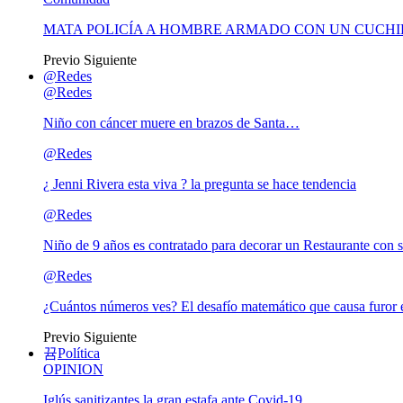
MATA POLICÍA A HOMBRE ARMADO CON UN CUCHI
Previo
Siguiente
@Redes
@Redes
Niño con cáncer muere en brazos de Santa…
@Redes
¿ Jenni Rivera esta viva ? la pregunta se hace tendencia
@Redes
Niño de 9 años es contratado para decorar un Restaurante con s
@Redes
¿Cuántos números ves? El desafío matemático que causa furor e
Previo
Siguiente
Política
OPINION
Iglús sanitizantes la gran estafa ante Covid-19