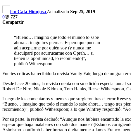
Por
Cata Hinojosa
Actualizado
Sep 25, 2019
0
727
Compartir
“Bueno… imagino que todo el mundo lo sabe
ahora… tengo tres piernas. Espero que puedan
aún aceptarme por quién soy (y nunca me
disculparé por acurrucarme con Oprah… si
tienen la oportunidad, lo recomiendo)”,
publicó Witherspoon
Fuertes críticas ha recibido la revista Vanity Fair, luego de un gran 
Desde hace 20 años, la revista cuenta con su edición especial anual s
Robert De Niro, Nicole Kidman, Tom Hanks, Reese Witherspoon, Gal 
Luego de los comentarios y memes que surgieron tras el error Reese y 
“Bueno… imagino que todo el mundo lo sabe ahora… tengo tres piern
recomiendo)”, publicó Witherspoon; a lo que Winfrey respondió: “Acep
Por su parte, la revista declaró: “Aunque nos hubiera encantado la e
esperar que haga malabares con solo dos manos? (Estamos corrigiendo 
Asimismo, confirmó haber borrado digitalmente a James Franco luego 