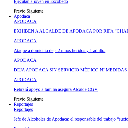
Ejecutan a joven en Escobedo
Previo
Siguiente
Apodaca
APODACA
EXHIBEN A ALCALDE DE APODACA POR RIFA “CH
APODACA
Ataque a domicilio deja 2 niños heridos y 1 adulto.
APODACA
DEJA APODACA SIN SERVICIO MÉDICO NI MEDIDA
APODACA
Retirará apoyo a familia asegura Alcalde CGV
Previo
Siguiente
Reportajes
Reportajes
Jefe de Alcoholes de Apodaca: el responsable del trabajo “suci