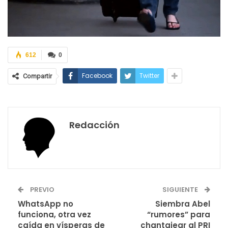
612
0
Facebook
Twitter
Compartir
Redacción
PREVIO
SIGUIENTE
WhatsApp no
Siembra Abel
funciona, otra vez
“rumores” para
caída en vísperas de
chantajear al PRI