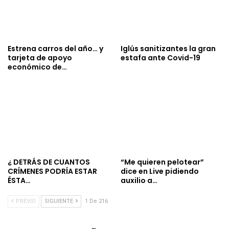
Estrena carros del año… y
Iglús sanitizantes la gran
tarjeta de apoyo
estafa ante Covid-19
económico de…
¿ DETRÁS DE CUANTOS
“Me quieren pelotear”
CRÍMENES PODRÍA ESTAR
dice en Live pidiendo
ÉSTA…
auxilio a…
PREVIO
SIGUIENTE
1 De 216