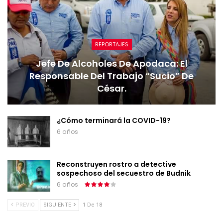
REPORTAJES
Jefe De Alcoholes De Apodaca: El
Responsable Del Trabajo “sucio” De
César.
¿Cómo terminará la COVID-19?
6 años
Reconstruyen rostro a detective
sospechoso del secuestro de Budnik
6 años
PREVIO
SIGUIENTE
1 De 18