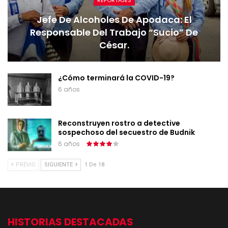
REPORTAJES
Jefe De Alcoholes De Apodaca: El
Responsable Del Trabajo “sucio” De
César.
¿Cómo terminará la COVID-19?
6 años
Reconstruyen rostro a detective
sospechoso del secuestro de Budnik
6 años
PREVIO
SIGUIENTE
1 De 18
HISTORIAS DESTACADAS