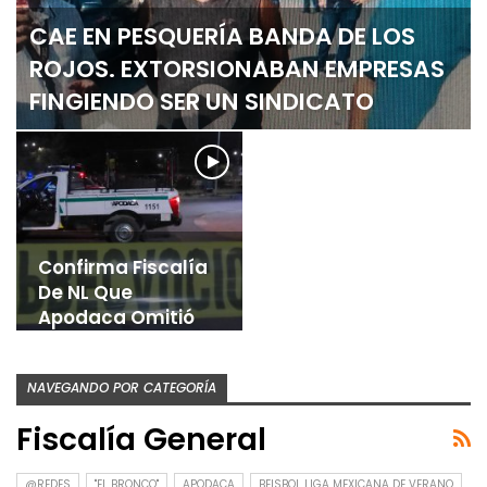
CAE EN PESQUERÍA BANDA DE LOS
ROJOS. EXTORSIONABAN EMPRESAS
FINGIENDO SER UN SINDICATO
Confirma Fiscalía
De NL Que
Apodaca Omitió
Informe…
NAVEGANDO POR CATEGORÍA
Fiscalía General
@REDES
"EL BRONCO"
APODACA
BEISBOL LIGA MEXICANA DE VERANO