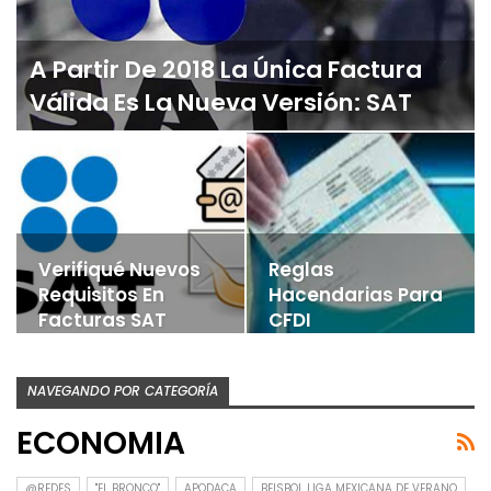
​​A Partir De 2018 La Única Factura
Válida Es La Nueva Versión: SAT
Verifiqué Nuevos
Reglas
Requisitos En
Hacendarias Para
Facturas SAT
CFDI
NAVEGANDO POR CATEGORÍA
ECONOMIA
@REDES
"EL BRONCO"
APODACA
BEISBOL LIGA MEXICANA DE VERANO