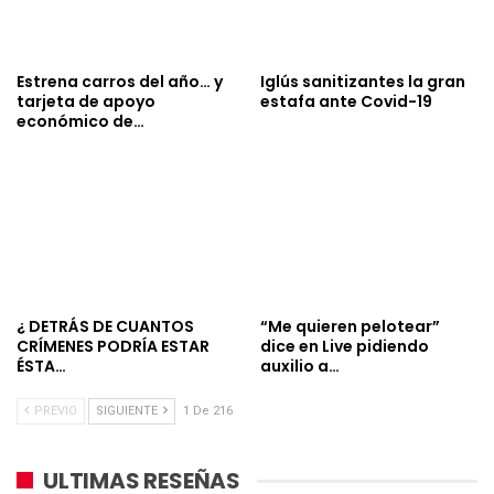
Estrena carros del año… y
Iglús sanitizantes la gran
tarjeta de apoyo
estafa ante Covid-19
económico de…
¿ DETRÁS DE CUANTOS
“Me quieren pelotear”
CRÍMENES PODRÍA ESTAR
dice en Live pidiendo
ÉSTA…
auxilio a…
PREVIO
SIGUIENTE
1 De 216
ULTIMAS RESEÑAS