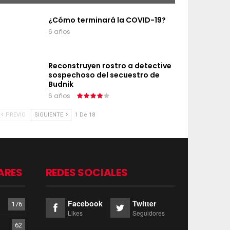
¿Cómo terminará la COVID-19?
6 años
Reconstruyen rostro a detective
sospechoso del secuestro de
Budnik
6 años
PREVIO
SIGUIENTE
1 De 18
ARES
REDES SOCIALES
Facebook
Twitter
176
Likes
Seguidores
62