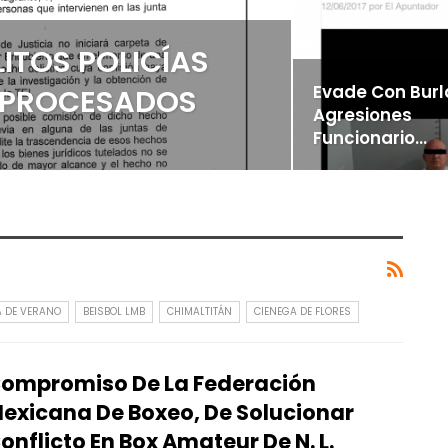
ITOS POLICÍAS
Evade Con Burl
R PROCESADOS
Agresiones
Funcionario…
A DE VERANO
BEISBOL LMB
CHIMALTITÁN
CIENEGA DE FLORES
ompromiso De La Federación
exicana De Boxeo, De Solucionar
onflicto En Box Amateur De N. L.