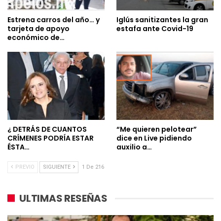
Estrena carros del año… y
Iglús sanitizantes la gran
tarjeta de apoyo
estafa ante Covid-19
económico de…
¿ DETRÁS DE CUANTOS
“Me quieren pelotear”
CRÍMENES PODRÍA ESTAR
dice en Live pidiendo
ÉSTA…
auxilio a…
PREVIO
SIGUIENTE
1 De 216
ULTIMAS RESEÑAS