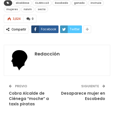
alcaldesa
CLARA LUZ
Escobedo
ganado
instruia
mujeres
nxivm
secta
3,024
0
Facebook
Twitter
Compartir
Redacción
PREVIO
SIGUIENTE
Cobra Alcalde de
Desaparece mujer en
Ciénega “moche” a
Escobedo
taxis piratas