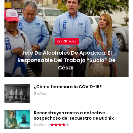
REPORTAJES
Jefe De Alcoholes De Apodaca: El
Responsable Del Trabajo “sucio” De
César.
¿Cómo terminará la COVID-19?
6 años
Reconstruyen rostro a detective
sospechoso del secuestro de Budnik
6 años