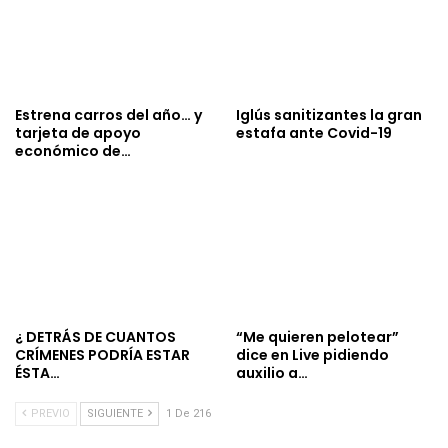
Estrena carros del año… y
Iglús sanitizantes la gran
tarjeta de apoyo
estafa ante Covid-19
económico de…
¿ DETRÁS DE CUANTOS
“Me quieren pelotear”
CRÍMENES PODRÍA ESTAR
dice en Live pidiendo
ÉSTA…
auxilio a…
PREVIO
SIGUIENTE
1 De 216