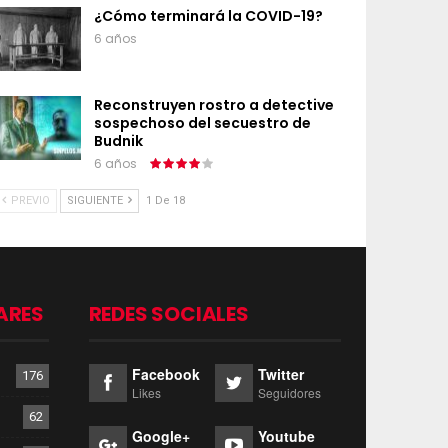
¿Cómo terminará la COVID-19?
6 años
Reconstruyen rostro a detective
sospechoso del secuestro de
Budnik
6 años
PREVIO
SIGUIENTE
1 De 18
ARES
REDES SOCIALES
Facebook
Twitter
176
Likes
Seguidores
62
Google+
Youtube