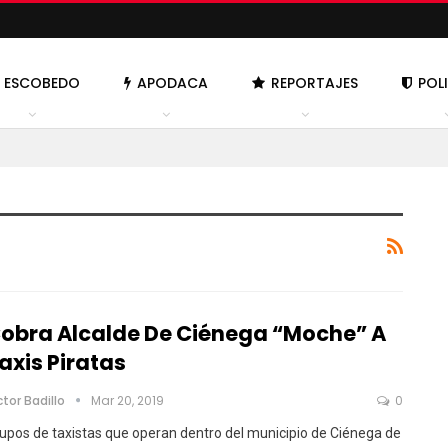
ESCOBEDO
APODACA
REPORTAJES
POL
obra Alcalde De Ciénega “moche” A
axis Piratas
ctor Badillo
Mar 20, 2019
0
upos de taxistas que operan dentro del municipio de Ciénega de