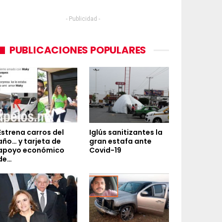
- Publicidad -
PUBLICACIONES POPULARES
Estrena carros del
Iglús sanitizantes la
año… y tarjeta de
gran estafa ante
apoyo económico
Covid-19
de…