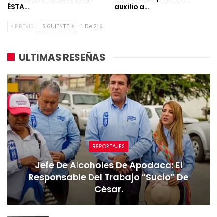
ÉSTA…
auxilio a…
PREVIO
SIGUIENTE
1 De 216
ULTIMAS RESEÑAS
REPORTAJES
Jefe De Alcoholes De Apodaca: El
Responsable Del Trabajo “sucio” De
César.