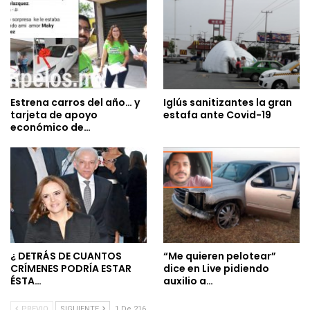
Estrena carros del año… y
Iglús sanitizantes la gran
tarjeta de apoyo
estafa ante Covid-19
económico de…
¿ DETRÁS DE CUANTOS
“Me quieren pelotear”
CRÍMENES PODRÍA ESTAR
dice en Live pidiendo
ÉSTA…
auxilio a…
PREVIO
SIGUIENTE
1 De 216