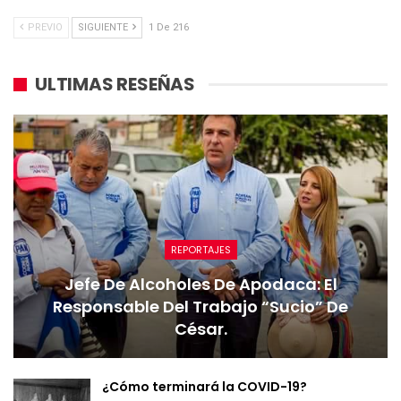
PREVIO
SIGUIENTE
1 De 216
ULTIMAS RESEÑAS
REPORTAJES
Jefe De Alcoholes De Apodaca: El
Responsable Del Trabajo “sucio” De
César.
¿Cómo terminará la COVID-19?