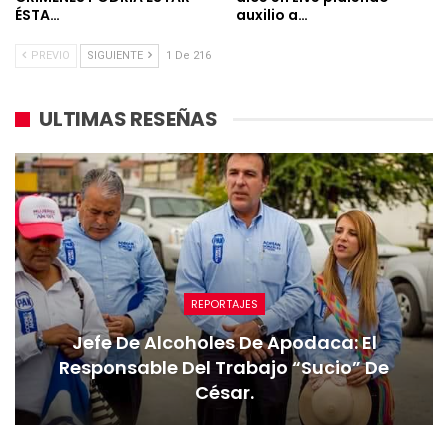
ÉSTA…
auxilio a…
PREVIO
SIGUIENTE
1 De 216
ULTIMAS RESEÑAS
REPORTAJES
Jefe De Alcoholes De Apodaca: El
Responsable Del Trabajo “sucio” De
César.