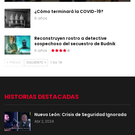
¿Cómo terminará la COVID-19?
6 años
Reconstruyen rostro a detective
sospechoso del secuestro de Budnik
6 años
PREVIO
SIGUIENTE
1 De 18
HISTORIAS DESTACADAS
Nuevo León: Crisis de Seguridad Ignorada
Abr 2, 2024