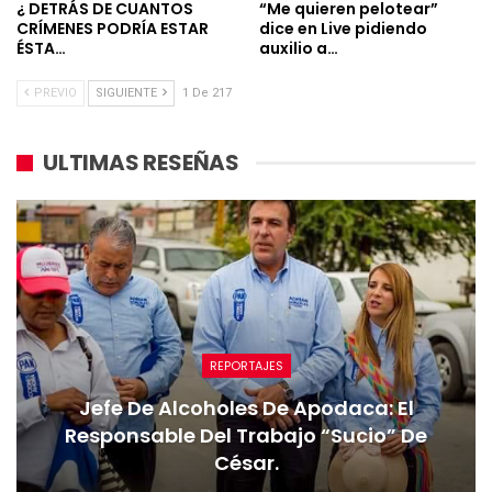
¿ DETRÁS DE CUANTOS
“Me quieren pelotear”
CRÍMENES PODRÍA ESTAR
dice en Live pidiendo
ÉSTA…
auxilio a…
PREVIO
SIGUIENTE
1 De 217
ULTIMAS RESEÑAS
REPORTAJES
Jefe De Alcoholes De Apodaca: El
Responsable Del Trabajo “sucio” De
César.