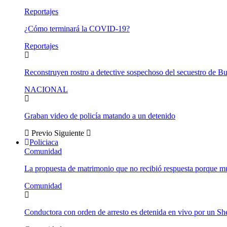
Reportajes
¿Cómo terminará la COVID-19?
Reportajes
Reconstruyen rostro a detective sospechoso del secuestro de B
NACIONAL
Graban video de policía matando a un detenido
Previo
Siguiente
Policiaca
Comunidad
La propuesta de matrimonio que no recibió respuesta porque 
Comunidad
Conductora con orden de arresto es detenida en vivo por un She