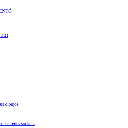
DENTÓ
LLO
us dibujos.
n las redes sociales