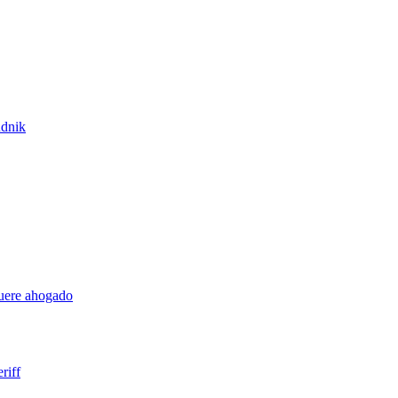
udnik
muere ahogado
riff