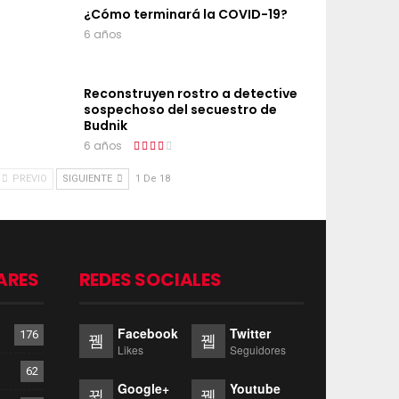
¿Cómo terminará la COVID-19?
6 años
Reconstruyen rostro a detective
sospechoso del secuestro de
Budnik
6 años
PREVIO
SIGUIENTE
1 De 18
ARES
REDES SOCIALES
Facebook
Twitter
176
Likes
Seguidores
62
Google+
Youtube