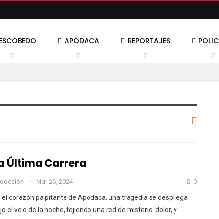
ESCOBEDO
APODACA
REPORTAJES
POLI
a Última Carrera
dacción
Mar 26, 2024
0
 el corazón palpitante de Apodaca, una tragedia se despliega
jo el velo de la noche, tejiendo una red de misterio, dolor, y