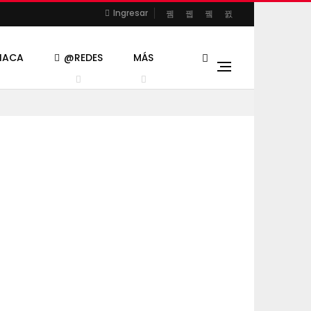
Ingresar
CIACA
@REDES
MÁS