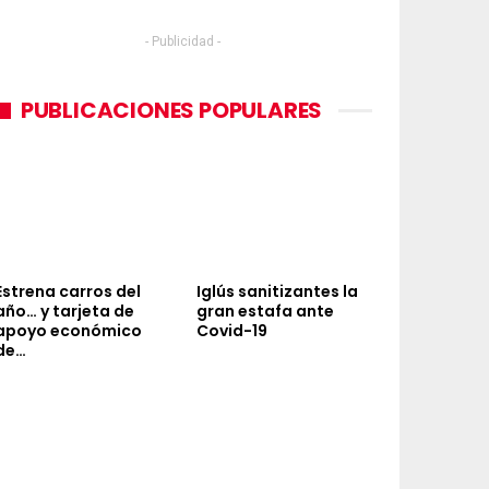
- Publicidad -
PUBLICACIONES POPULARES
Estrena carros del
Iglús sanitizantes la
año… y tarjeta de
gran estafa ante
apoyo económico
Covid-19
de…