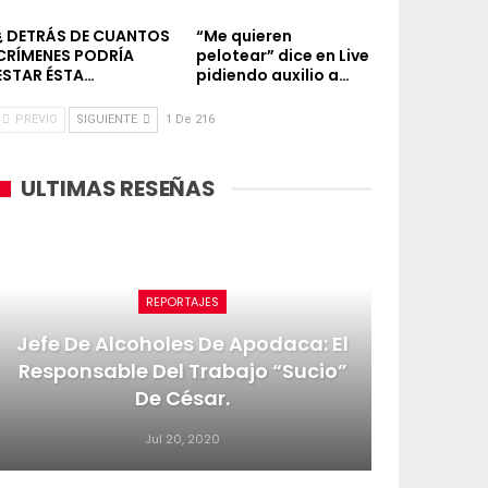
¿ DETRÁS DE CUANTOS
“Me quieren
CRÍMENES PODRÍA
pelotear” dice en Live
ESTAR ÉSTA…
pidiendo auxilio a…
PREVIO
SIGUIENTE
1 De 216
ULTIMAS RESEÑAS
REPORTAJES
Jefe De Alcoholes De Apodaca: El
Responsable Del Trabajo “sucio”
De César.
Jul 20, 2020