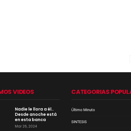
MOS VIDEOS
CATEGORIAS POPUL
Nadie le llora a él..
Último Minuto
Desde anoche está
en esta banca
SINTESIS
Mar 26, 2024