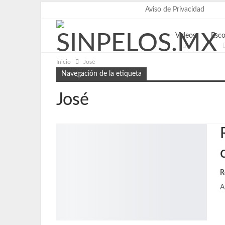
viernes, agosto 7, 2026
Aviso de Privacidad
Videos
Esc
Inicio
José
Navegación de la etiqueta
José
R
A