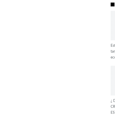
Es
ta
ec
¿ 
CR
ES