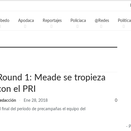
obedo
Apodaca
Reportajes
Policiaca
@Redes
Política
Round 1: Meade se tropieza
con el PRI
edacción
Ene 28, 2018
0
l final del periodo de precampañas el equipo del
- 