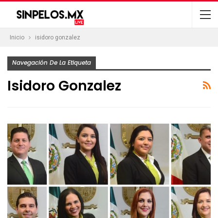
Inicio
isidoro gonzalez
Navegación De La Etiqueta
Isidoro Gonzalez