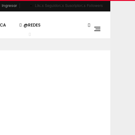
Likes
Seguidores
Suscriptores
Followers
Ingresar
ACA
@REDES