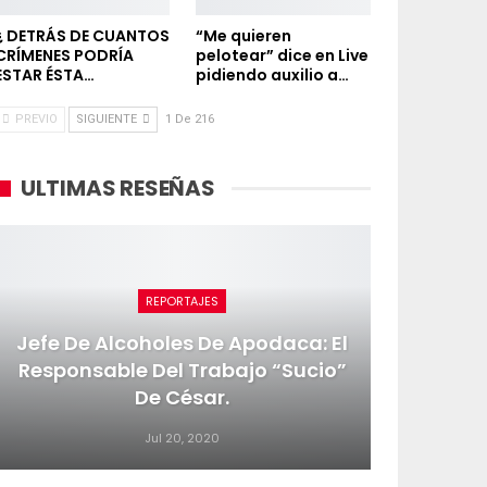
¿ DETRÁS DE CUANTOS
“Me quieren
CRÍMENES PODRÍA
pelotear” dice en Live
ESTAR ÉSTA…
pidiendo auxilio a…
PREVIO
SIGUIENTE
1 De 216
ULTIMAS RESEÑAS
REPORTAJES
Jefe De Alcoholes De Apodaca: El
Responsable Del Trabajo “sucio”
De César.
Jul 20, 2020