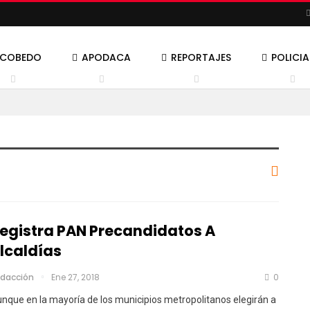
SCOBEDO
APODACA
REPORTAJES
POLICI
egistra PAN Precandidatos A
lcaldías
dacción
Ene 27, 2018
0
nque en la mayoría de los municipios metropolitanos elegirán a