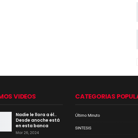
MOS VIDEOS
CATEGORIAS POPUL
Nadie le llora a él..
Último Minuto
Desde anoche está
en esta banca
SINTESIS
Mar 26, 2024