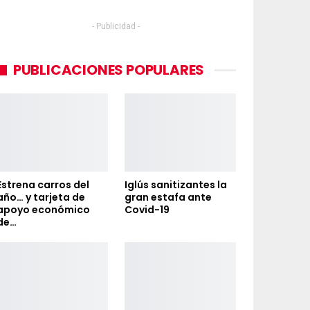
- Publicidad -
PUBLICACIONES POPULARES
Estrena carros del
Iglús sanitizantes la
año… y tarjeta de
gran estafa ante
apoyo económico
Covid-19
de…