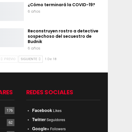
¿Cómo terminará la COVID-19?
6 años
Reconstruyen rostro a detective
sospechoso del secuestro de
Budnik
6 años
PREVIO
SIGUIENTE
1 De 18
ARES
REDES SOCIALES
Facebook
Likes
176
Twitter
Seguidores
62
Google+
Followers