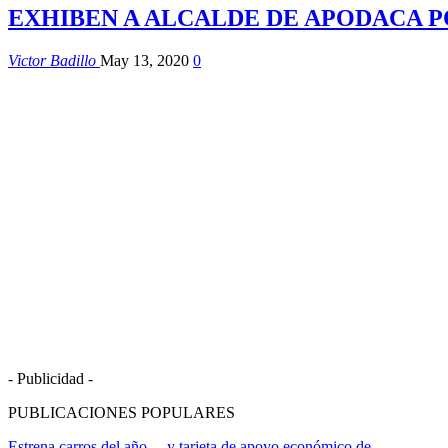
EXHIBEN A ALCALDE DE APODACA P
Victor Badillo
May 13, 2020
0
- Publicidad -
PUBLICACIONES POPULARES
Estrena carros del año… y tarjeta de apoyo económico de…