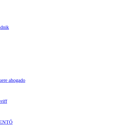
udnik
muere ahogado
riff
DENTÓ