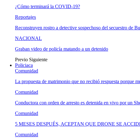
¿Cómo terminará la COVID-19?
Reportajes
Reconstruyen rostro a detective sospechoso del secuestro de B
NACIONAL
Graban video de policía matando a un detenido
Previo
Siguiente
Policiaca
Comunidad
La propuesta de matrimonio que no recibió respuesta porque 
Comunidad
Conductora con orden de arresto es detenida en vivo por un She
Comunidad
5 MESES DESPUÉS, ACEPTAN QUE DRONE SE ACCI
Comunidad