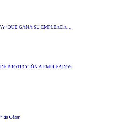
AFA” QUE GANA SU EMPLEADA…
S DE PROTECCIÓN A EMPLEADOS
o” de César.