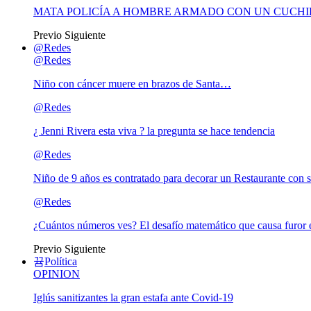
MATA POLICÍA A HOMBRE ARMADO CON UN CUCHI
Previo
Siguiente
@Redes
@Redes
Niño con cáncer muere en brazos de Santa…
@Redes
¿ Jenni Rivera esta viva ? la pregunta se hace tendencia
@Redes
Niño de 9 años es contratado para decorar un Restaurante con s
@Redes
¿Cuántos números ves? El desafío matemático que causa furor e
Previo
Siguiente
Política
OPINION
Iglús sanitizantes la gran estafa ante Covid-19