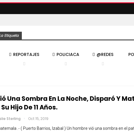
a Etiqueta
REPORTAJES
POLICIACA
@REDES
PO
ió Una Sombra En La Noche, Disparó Y Ma
 Su Hijo De 11 Años.
slie Sterling
Oct 15, 2019
atemala .- ( Puerto Barrios, Izabal ) Un hombre vió una sombra en el pa