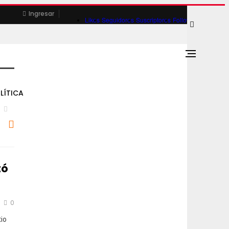
Ingresar
Likes
Seguidores
Suscriptores
Followers
LÍTICA
tó
0
tio