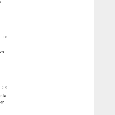
a
0
aza
0
n la
 en