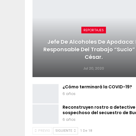
REPORTAJES
Jefe De Alcoholes De Apodaca: 
Responsable Del Trabajo “sucio”
César.
Jul 20, 2020
¿Cómo terminará la COVID-19?
6 años
Reconstruyen rostro a detective
sospechoso del secuestro de Bu
6 años
PREVIO
SIGUIENTE
1 De 18