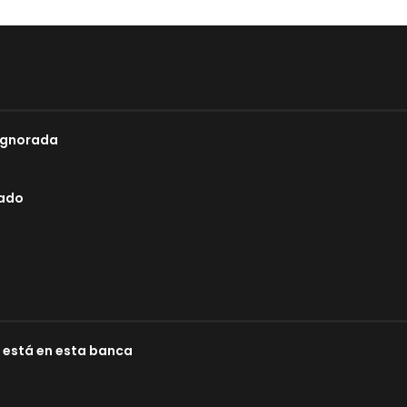
 Ignorada
lado
e está en esta banca