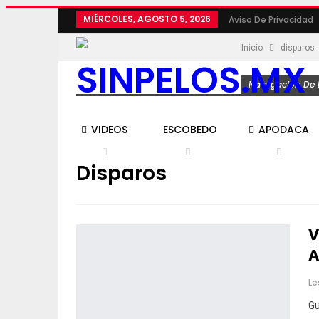
MIÉRCOLES, AGOSTO 5, 2026
Aviso De Privacidad
Inicio
disparos
Navegación De L
VIDEOS
ESCOBEDO
APODACA
Disparos
V
A
Le
Gu