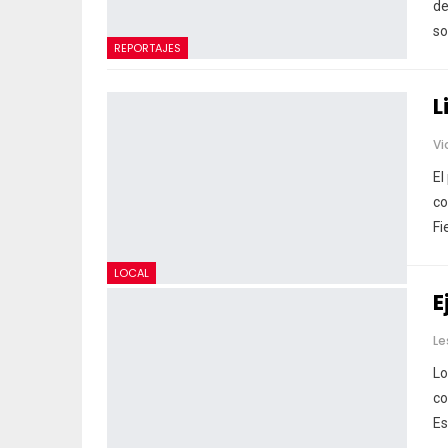
de
so
REPORTAJES
L
Vi
El
co
Fi
LOCAL
E
Le
Lo
co
E