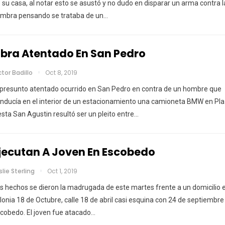
 su casa, al notar esto se asustó y no dudo en disparar un arma contra l
mbra pensando se trataba de un
…
ibra Atentado En San Pedro
ctor Badillo
Oct 8, 2019
 presunto atentado ocurrido en San Pedro en contra de un hombre que
nducía en el interior de un estacionamiento una camioneta BMW en Pl
esta San Agustin resultó ser un pleito entre
…
jecutan A Joven En Escobedo
slie Sterling
Oct 1, 2019
s hechos se dieron la madrugada de este martes frente a un domicilio e
lonia 18 de Octubre, calle 18 de abril casi esquina con 24 de septiembre
scobedo.
El joven fue atacado
…