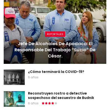
REPORTAJES
Jefe De Alcoholes De Apodaca: El
Responsable Del Trabajo “sucio” De
César.
¿Cómo terminará la COVID-19?
6 años
Reconstruyen rostro a detective
sospechoso del secuestro de Budnik
6 años