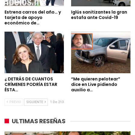
Estrena carros del año… y
Iglús sanitizantes la gran
tarjeta de apoyo
estafa ante Covid-19
económico de…
¿ DETRÁS DE CUANTOS
“Me quieren pelotear”
CRÍMENES PODRÍA ESTAR
dice en Live pidiendo
ÉSTA…
auxilio a…
PREVIO
SIGUIENTE
1 De 213
ULTIMAS RESEÑAS