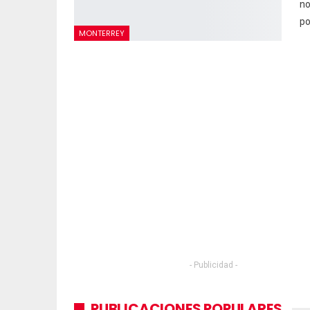
no
po
MONTERREY
- Publicidad -
PUBLICACIONES POPULARES