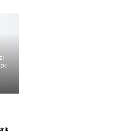
El
 De
dnik