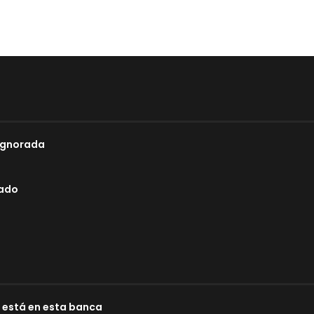
 Ignorada
lado
e está en esta banca