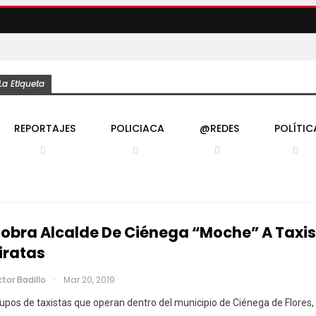
a Etiqueta
REPORTAJES
POLICIACA
@REDES
POLÍTIC
obra Alcalde De Ciénega “moche” A Taxis
iratas
ctor Badillo
Mar 20, 2019
upos de taxistas que operan dentro del municipio de Ciénega de Flores, 