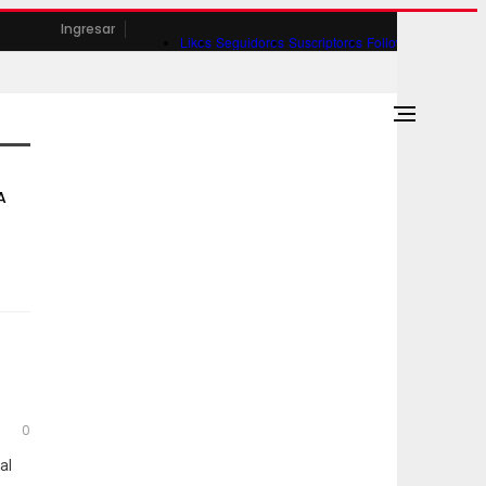
Ingresar
Likes
Seguidores
Suscriptores
Followers
A
0
al