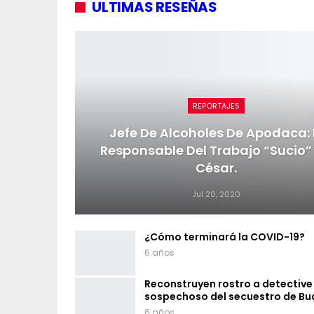
ULTIMAS RESEÑAS
REPORTAJES
Jefe De Alcoholes De Apodaca: 
Responsable Del Trabajo “sucio”
César.
Jul 20, 2020
¿Cómo terminará la COVID-19?
6 años
Reconstruyen rostro a detective
sospechoso del secuestro de Bu
6 años