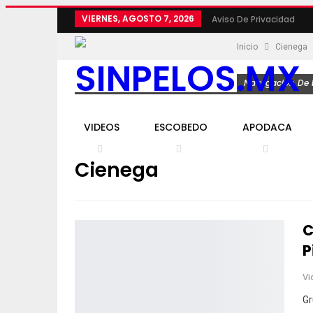
VIERNES, AGOSTO 7, 2026
Aviso De Privacidad
Inicio
Cienega
Navegación De L
VIDEOS
ESCOBEDO
APODACA
Cienega
C
P
Vi
Gr