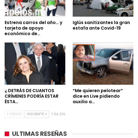
Estrena carros del año… y
Iglús sanitizantes la gran
tarjeta de apoyo
estafa ante Covid-19
económico de…
¿ DETRÁS DE CUANTOS
“Me quieren pelotear”
CRÍMENES PODRÍA ESTAR
dice en Live pidiendo
ÉSTA…
auxilio a…
PREVIO
SIGUIENTE
1 De 216
ULTIMAS RESEÑAS