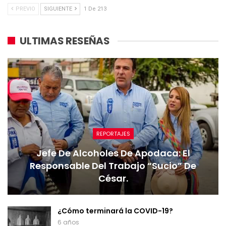
PREVIO
SIGUIENTE
1 De 213
ULTIMAS RESEÑAS
REPORTAJES
Jefe De Alcoholes De Apodaca: El
Responsable Del Trabajo “sucio” De
César.
¿Cómo terminará la COVID-19?
6 años